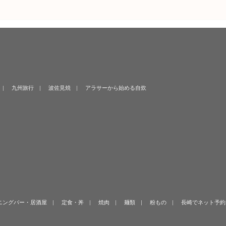
九州旅行
波佐見焼
アラサーから始める自炊
ニングバー・居酒屋
定食・丼
焼肉
麺類
粉もの
長崎でネット予約