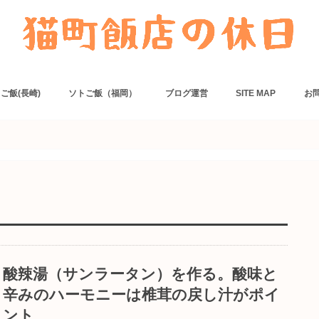
ご飯(長崎)
ソトご飯（福岡）
ブログ運営
SITE MAP
お
ー
リアン・フレンチ
・カフェ
ニングバー・居酒屋
・丼
の
でネット予約できるお店
麺類
ダイニングバー・居酒屋
パン・カフェ
福岡でネット予約できるお店
カセットコンロ
ホットサンドメーカー
卓上コンロ
ご飯もの
主菜
副菜
麺類
スープ・汁物
おつまみ
ソース
料理小ネタ
カレー
炊き込みご飯
豚肉
ひき肉
鶏肉
魚
卵
鶏肉
豚肉
執筆
酸辣湯（サンラータン）を作る。酸味と
辛みのハーモニーは椎茸の戻し汁がポイ
ント