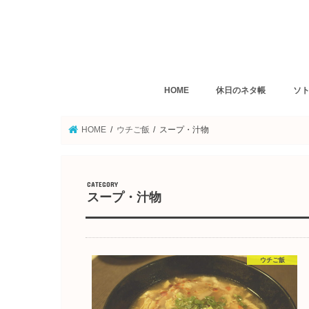
HOME
休日のネタ帳
ソト
デスクトップクッキング
猫町雑記帳
猫町のお買い物
長崎のホテル・旅館
九州旅行
波佐見焼
アラサーから始める自炊
カレ
イタ
パン
ダイ
定食
焼肉
麺類
粉も
長崎
HOME
ウチご飯
スープ・汁物
スープ・汁物
ウチご飯