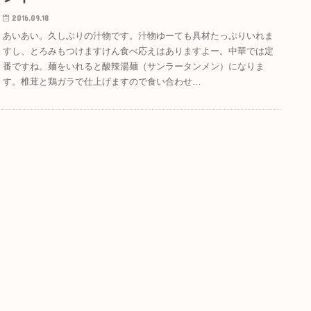
2016.09.18
あいあい。久しぶりの汁物です。汁物ゆーても具材たっぷりいれま
すし、とろみもつけますけん食べ応えはありますよー。中華では定
番ですね。麺をいれると酸辣湯麺（サンラータンメン）になりま
す。椎茸と鶏ガラで仕上げますので食い合わせ…