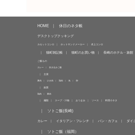
HOME
休日のネタ帳
デスクトップクッキング
カセットコンロ
ホットサンドメーカー
卓上コンロ
猫町雑記帳
猫町のお買い物
長崎のホテル・旅館
ご飯もの
カレー
炊き込みご飯
主菜
豚肉
ひき肉
鶏肉
魚
卵
副菜
鶏肉
豚肉
麺類
スープ・汁物
おつまみ
ソース
料理小ネタ
ソトご飯(長崎)
カレー
イタリアン・フレンチ
パン・カフェ
ダイ
ソトご飯（福岡）