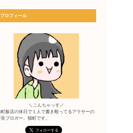
プロフィール
＼こんちゃっす／
猫町飯店の休日で１人で書き殴ってるアラサーの
野良ブロガー。猫町です。