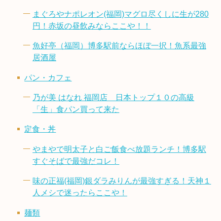
まぐろやナポレオン(福岡)マグロ尽くしに生が280
円！赤坂の昼飲みならここや！！
魚好亭（福岡）博多駅前ならほぼ一択！魚系最強
居酒屋
パン・カフェ
乃が美 はなれ 福岡店 日本トップ１０の高級
「生」食パン買って来た
定食・丼
やまやで明太子と白ご飯食べ放題ランチ！博多駅
すぐそばで最強だコレ！
味の正福(福岡)銀ダラみりんが最強すぎる！天神１
人メシで迷ったらここや！
麺類