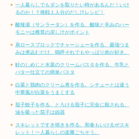
一人暮らしでもダシを取りたい時があるんだ！いけ
るのか！？挑戦１人分のだし汁レシピ！
酸辣湯（サンラータン）を作る。酸味と辛みのハー
モニーは椎茸の戻し汁がポイント
肩ロースブロックでチャーシューを作る。最強つま
みは煮込むだけ。嗚呼それでもやっぱり肉が好き。
鮭のしめじと水菜のクリームパスタを作る。牛乳と
バター仕立ての簡単パスタ
白菜と鶏肉のクリーム煮を作る。シチューとは違う
中華風が白菜をうまくする
茄子餃子を作る。とろける茄子に完全に殺される。
油を吸った茄子は凶器
スキレットですき焼きを作る。和食もいけるぜスキ
レット！一人暮らしの楽勝ごちそう。