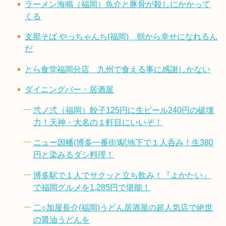
ラーメン海鳴（福岡）魚介と豚骨が殺しにかかって
くる
支那そば やっちゃんち(福岡) 朝から幸せになれるん
だ
とら食堂福岡分店 九州で食える事に感謝しかない
ダイニングバー・居酒屋
弐ノ弍（福岡）餃子125円に生ビール240円の破壊
力！天神・大名の１軒目にいいぞ！
ニュー因幡(博多一番街)駅地下で１人呑み！生380
円と染みるダシ料理！
博多駅で１人でサクッと立ち飲み！『よかたい』
で福岡グルメを1,285円で堪能！
二○加屋長介(福岡)うどん居酒屋の超人気店で絶世
の醤油うどんを