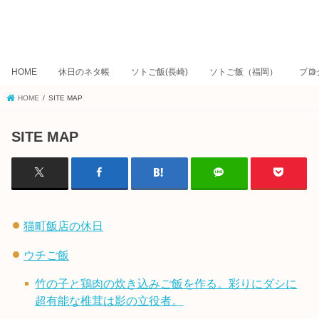
HOME
休日のネタ帳
ソトご飯(長崎)
ソトご飯（福岡）
ブロ
HOME
SITE MAP
SITE MAP
猫町飯店の休日
ウチご飯
竹の子と鶏肉の炊き込みご飯を作る。彩りにダシに
超有能な椎茸は影の立役者。