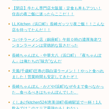
【閉店】牛たん専門店大阪屋・定食も丼もアツい！
住吉の夜ご飯に迷ったらここだ！！
LL.Kitchen（浜口町）長崎ガッツリ夜ご飯！！こんな
店を待ってたんだ！！
コバチラーメン店（銅座町）午前０時の濃厚海老ワ
ンタンラーメンは背徳的な旨さだった
長崎ちゃんぽん・中華大八（浜口町）『夜ちゃんぽ
ん』は俺たちの"味方"なんだ
天風(千歳町)圧巻の鶏白湯ラーメン！！やっと食べれ
ました！営業時間も安定してきたぞ！
長崎ちゃんぽん・かどや(浜町)なぜ今まで食べなかっ
た…食べるべきはちゃんぽんでした。
くしあげkitchen524(恵美須町)長崎駅近で一杯！1人
飲みではこのエリア最強かもしれない…