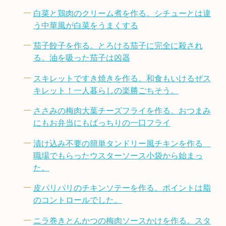
白菜と鶏肉のクリーム煮を作る。シチューとは違
う中華風が白菜をうまくする
茄子餃子を作る。とろける茄子に完全に殺され
る。油を吸った茄子は凶器
スキレットですき焼きを作る。和食もいけるぜス
キレット！一人暮らしの楽勝ごちそう。
ささみの梅肉大葉チーズフライを作る。おつまみ
にもお弁当にもばっちりの一口フライ
漬け込み不要の簡単タンドリー風チキンを作る
職場でもらったウスターソース小袋から始まっ
た。
皮パリパリのチキンソテーを作る。ポイントは脂
のコントロールでした。
ニラ巻きとんかつの梅肉ソースかけを作る。スタ