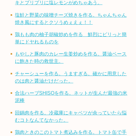
キとプリプリに塩レモンがめちゃあう。
塩鮭と野菜の味噌チーズ焼きを作る。ちゃんちゃん
焼き風にするとクソうめぇえぇ！！
鶏もも肉の柚子胡椒炒めを作る 鮮烈にピリっと簡
単にドヤれるものを
もやしと豚肉のカレー生姜炒めを作る。醤油ベース
に飽きた時の救世主。
チャーシューを作る。うますぎる。確かに用意した
のは肉と醤油だけだった。
合法ハーブSHISOを作る。ネットが生んだ最強の米
泥棒
回鍋肉を作る。冷蔵庫にキャベツが余っていたら悩
むコトなんてなかった。
鶏肉ときのこのトマト煮込みを作る。トマト缶で手