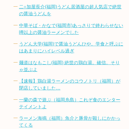
二○加屋長介(福岡)うどん居酒屋の超人気店で絶世
の醤油うどんを
中華そば・かなで(福岡市)あっさりで終わらせない
噂以上の醤油ラーメンでした
うどん大学(福岡)で醤油うどんひや。学食と呼ぶに
はあまりにハイレベル過ぎ
麺道はなもこし(福岡) 絶世の鶏白湯。確信。そり
ゃ並ぶよ
【速報】鶏白湯ラーメンのコウノトリ（福岡）が
閉店していました…
一蘭の森で遊ぶ（福岡糸島）これぞ食のエンター
テイメントよ
ラーメン海鳴（福岡）魚介と豚骨が殺しにかかっ
てくる