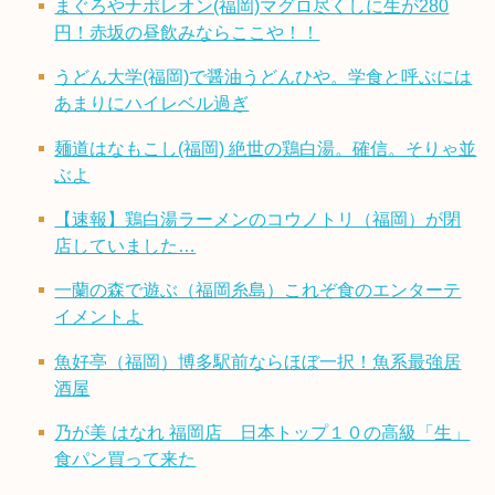
まぐろやナポレオン(福岡)マグロ尽くしに生が280
円！赤坂の昼飲みならここや！！
うどん大学(福岡)で醤油うどんひや。学食と呼ぶには
あまりにハイレベル過ぎ
麺道はなもこし(福岡) 絶世の鶏白湯。確信。そりゃ並
ぶよ
【速報】鶏白湯ラーメンのコウノトリ（福岡）が閉
店していました…
一蘭の森で遊ぶ（福岡糸島）これぞ食のエンターテ
イメントよ
魚好亭（福岡）博多駅前ならほぼ一択！魚系最強居
酒屋
乃が美 はなれ 福岡店 日本トップ１０の高級「生」
食パン買って来た