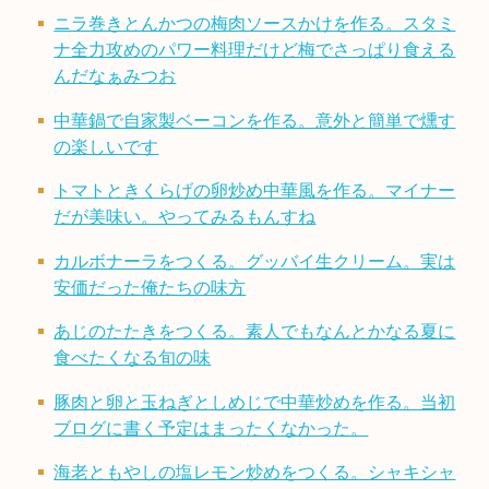
ニラ巻きとんかつの梅肉ソースかけを作る。スタミ
ナ全力攻めのパワー料理だけど梅でさっぱり食える
んだなぁみつお
中華鍋で自家製ベーコンを作る。意外と簡単で燻す
の楽しいです
トマトときくらげの卵炒め中華風を作る。マイナー
だが美味い。やってみるもんすね
カルボナーラをつくる。グッバイ生クリーム。実は
安価だった俺たちの味方
あじのたたきをつくる。素人でもなんとかなる夏に
食べたくなる旬の味
豚肉と卵と玉ねぎとしめじで中華炒めを作る。当初
ブログに書く予定はまったくなかった。
海老ともやしの塩レモン炒めをつくる。シャキシャ