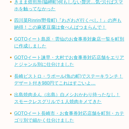
きまま焙煎所(脇岬町)何もしない贅沢…気づけばスマ
ホを触ってなかった
四川菜Rinrin(野母町)『わざわざ行くべし！』の声も
納得！この麻婆豆腐は食べんばつまらんで！
GOTOイート島原・雲仙のお食事券対象店一覧を町別
に作成しました
GOTOイート諫早・大村でお食事券対応店舗をエリア
とジャンル別に仕分けました
長崎ビストロ・ラポール(魚の町)でステーキランチ！
デザート付き980円てこれはすごいよ…
出島焼肉ゑん（出島）白メシおかわり待ったなし！
スモークレスグリルで１人焼肉キメてきた
GOTOイート長崎市・お食事券対応店舗を町別・カテ
ゴリ別で細かく仕分けました