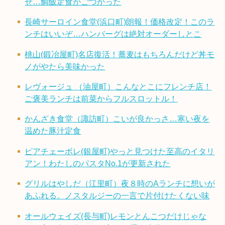
ぜ…鯛飯定食がごつかった
長崎サーロイン食堂(浜口町)朗報！価格改定！このラ
ンチはいいぞ…ハンバーグは絶対オーダーしとこ
桃山(鍛冶屋町)名店復活！蕎麦はもちろんだけど丼モ
ノがやたら美味かった
レヴォージュ （油屋町）こんなとこにフレンチ店！
ご褒美ランチは前菜からフルスロットル！
かんざき食堂（諏訪町）こいが良かっさ…寒い夜を
温めた豚汁定食
ピアチェーボレ(銀屋町)やっと見つけた至高のイタリ
アン！わたしのパスタNo.1が更新された
グリルはやしだ（江里町）夜８時のAランチに想いが
あふれる。ノスタルジーの一言で片付けたくない味
オールウェイズ(長与町)レモンとんこつだけじゃな