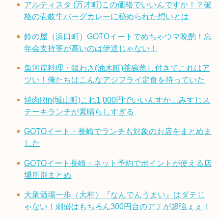
アルティスタ (万才町)この価格でいいんですか！？破
格の壱岐牛バーグカレーに秘められた想いとは
鈴の屋（浜口町）GOTOイートでめちゃウマ晩酌！忘
年会支持率が高いのは伊達じゃない！
魚河岸料理・銀わさ(油木町)茶碗蒸し付きでこれはア
ツい！俺たちはこんなアジフライ定食を待っていた
焼肉Rin(城山町)これ1,000円でいいんすか…みすじス
テーキランチが素晴らしすぎる
GOTOイート・長崎でランチも対象のお店をまとめま
した
GOTOイート長崎・ネット予約でポイントが使える店
場所別まとめ
大衆酒場一歩（大村）『なんでんうまい』はダテじ
ゃない！刺盛はもちろん300円台のアテが超強ぇぇ！