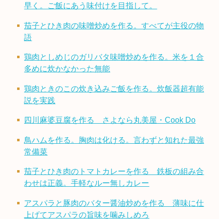
早く。ご飯にあう味付けを目指して。
茄子とひき肉の味噌炒めを作る。すべてが主役の物
語
鶏肉としめじのガリバタ味噌炒めを作る。米を１合
多めに炊かなかった無能
鶏肉ときのこの炊き込みご飯を作る。炊飯器超有能
説を実践
四川麻婆豆腐を作る さよなら丸美屋・Cook Do
鳥ハムを作る。胸肉は化ける。言わずと知れた最強
常備菜
茄子とひき肉のトマトカレーを作る 鉄板の組み合
わせは正義。手軽なルー無しカレー
アスパラと豚肉のバター醤油炒めを作る 薄味に仕
上げてアスパラの旨味を噛みしめろ