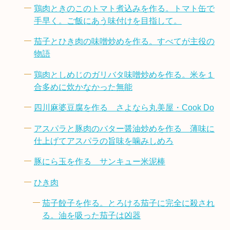
鶏肉ときのこのトマト煮込みを作る。トマト缶で
手早く。ご飯にあう味付けを目指して。
茄子とひき肉の味噌炒めを作る。すべてが主役の
物語
鶏肉としめじのガリバタ味噌炒めを作る。米を１
合多めに炊かなかった無能
四川麻婆豆腐を作る さよなら丸美屋・Cook Do
アスパラと豚肉のバター醤油炒めを作る 薄味に
仕上げてアスパラの旨味を噛みしめろ
豚にら玉を作る サンキュー米泥棒
ひき肉
茄子餃子を作る。とろける茄子に完全に殺され
る。油を吸った茄子は凶器