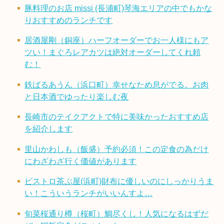
豚料理のお店 missi (長浦町)琴海エリアの中でもかな
りおすすめのランチです
居酒屋剛（銅座）ハーフオーダーでお一人様にもア
ツい！まぐろレアカツは絶対オーダーしてくれ頼
む！
鉄ばるあうん（浜口町）幸せなため息がでる。お肉
と日本酒でゆったり楽しむ夜
長崎市のテイクアクトで特に美味かったおすすめ店
を紹介します
里山かわしも（飯盛）予約必須！この定食の為だけ
にわざわざ行く価値があります
ビストロ茶ぶ屋(浜町)財布に優しいのにしっかりうま
い！こういうランチがいいんすよ…
旬菜桜通り樽（桜町）鯛尽くし！人気になるはずだ