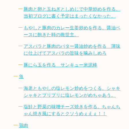
豚肉と卵と玉ねぎとしめじで中華炒めを作る。
当初ブログに書く予定はまったくなかった。
もやしと豚肉のカレー生姜炒めを作る。醤油ベ
ースに飽きた時の救世主。
アスパラと豚肉のバター醤油炒めを作る 薄味
に仕上げてアスパラの旨味を噛みしめろ
豚にら玉を作る サンキュー米泥棒
魚
海老ともやしの塩レモン炒めをつくる。シャキ
シャキとプリプリに塩レモンがめちゃあう。
塩鮭と野菜の味噌チーズ焼きを作る。ちゃんち
ゃん焼き風にするとクソうめぇえぇ！！
鶏肉