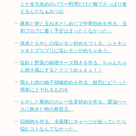
ミナ全力攻めのパワー料理だけど梅でさっぱり食
えるんだなぁみつお
豚肉と卵と玉ねぎとしめじで中華炒めを作る。当
初ブログに書く予定はまったくなかった。
海老ともやしの塩レモン炒めをつくる。シャキシ
ャキとプリプリに塩レモンがめちゃあう。
塩鮭と野菜の味噌チーズ焼きを作る。ちゃんちゃ
ん焼き風にするとクソうめぇえぇ！！
鶏もも肉の柚子胡椒炒めを作る 鮮烈にピリっと
簡単にドヤれるものを
もやしと豚肉のカレー生姜炒めを作る。醤油ベー
スに飽きた時の救世主。
回鍋肉を作る。冷蔵庫にキャベツが余っていたら
悩むコトなんてなかった。