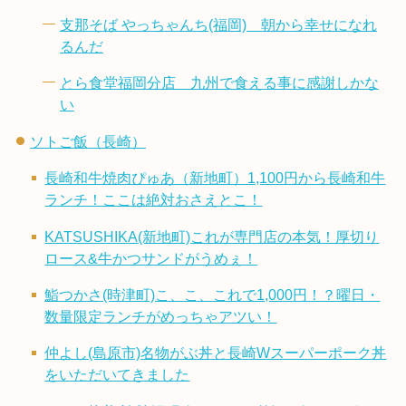
支那そば やっちゃんち(福岡) 朝から幸せになれ
るんだ
とら食堂福岡分店 九州で食える事に感謝しかな
い
ソトご飯（長崎）
長崎和牛焼肉ぴゅあ（新地町）1,100円から長崎和牛
ランチ！ここは絶対おさえとこ！
KATSUSHIKA(新地町)これが専門店の本気！厚切り
ロース&牛かつサンドがうめぇ！
鮨つかさ(時津町)こ、こ、これで1,000円！？曜日・
数量限定ランチがめっちゃアツい！
仲よし(島原市)名物がぶ丼と長崎Wスーパーポーク丼
をいただいてきました