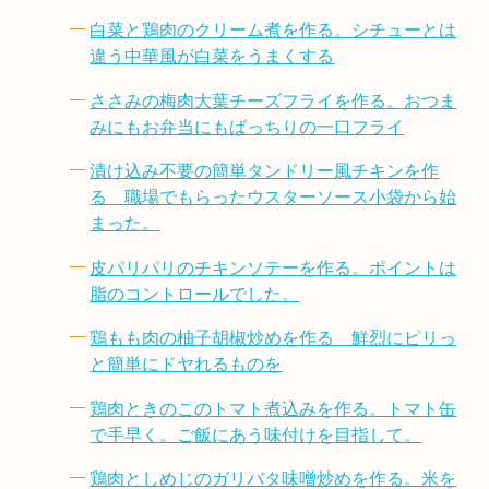
白菜と鶏肉のクリーム煮を作る。シチューとは
違う中華風が白菜をうまくする
ささみの梅肉大葉チーズフライを作る。おつま
みにもお弁当にもばっちりの一口フライ
漬け込み不要の簡単タンドリー風チキンを作
る 職場でもらったウスターソース小袋から始
まった。
皮パリパリのチキンソテーを作る。ポイントは
脂のコントロールでした。
鶏もも肉の柚子胡椒炒めを作る 鮮烈にピリっ
と簡単にドヤれるものを
鶏肉ときのこのトマト煮込みを作る。トマト缶
で手早く。ご飯にあう味付けを目指して。
鶏肉としめじのガリバタ味噌炒めを作る。米を