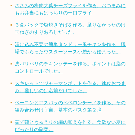
ささみの梅肉大葉チーズフライを作る。おつまみに
もお弁当にもばっちりの一口フライ
３食パックで塩焼きそばを作る。足りなかったのは
玉ねぎのすりおろしだった。
漬け込み不要の簡単タンドリー風チキンを作る 職
場でもらったウスターソース小袋から始まった。
皮パリパリのチキンソテーを作る。ポイントは脂の
コントロールでした。
スキレットでジャーマンポテトを作る。速攻おつま
み。難しいのは名前だけでした。
ベーコンとアスパラのペペロンチーノを作る。その
組み合わせは宇宙。基本のパスタ第２弾
茹で鶏ときゅうりの梅肉和えを作る。食欲ない夏に
ぴったりの副菜。