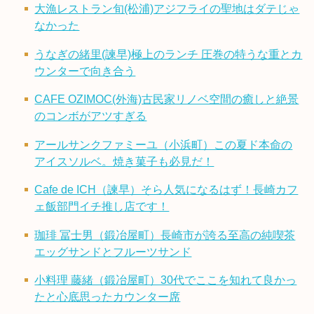
大漁レストラン旬(松浦)アジフライの聖地はダテじゃ
なかった
うなぎの緒里(諫早)極上のランチ 圧巻の特うな重とカ
ウンターで向き合う
CAFE OZIMOC(外海)古民家リノベ空間の癒しと絶景
のコンボがアツすぎる
アールサンクファミーユ（小浜町）この夏ド本命の
アイスソルベ。焼き菓子も必見だ！
Cafe de ICH（諫早）そら人気になるはず！長崎カフ
ェ飯部門イチ推し店です！
珈琲 冨士男（鍛冶屋町）長崎市が誇る至高の純喫茶
エッグサンドとフルーツサンド
小料理 藤緒（鍛冶屋町）30代でここを知れて良かっ
たと心底思ったカウンター席