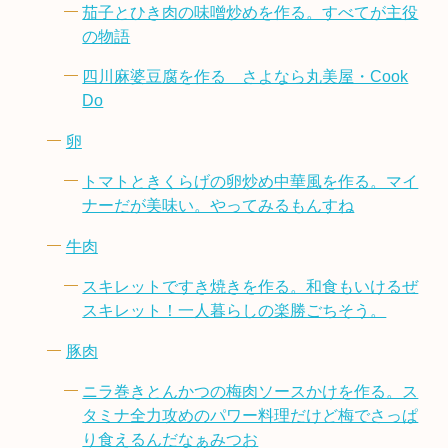
茄子とひき肉の味噌炒めを作る。すべてが主役
の物語
四川麻婆豆腐を作る さよなら丸美屋・Cook
Do
卵
トマトときくらげの卵炒め中華風を作る。マイ
ナーだが美味い。やってみるもんすね
牛肉
スキレットですき焼きを作る。和食もいけるぜ
スキレット！一人暮らしの楽勝ごちそう。
豚肉
ニラ巻きとんかつの梅肉ソースかけを作る。ス
タミナ全力攻めのパワー料理だけど梅でさっぱ
り食えるんだなぁみつお