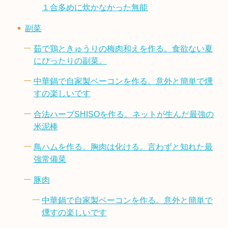
１合多めに炊かなかった無能
副菜
茹で鶏ときゅうりの梅肉和えを作る。食欲ない夏
にぴったりの副菜。
中華鍋で自家製ベーコンを作る。意外と簡単で燻
すの楽しいです
合法ハーブSHISOを作る。ネットが生んだ最強の
米泥棒
鳥ハムを作る。胸肉は化ける。言わずと知れた最
強常備菜
豚肉
中華鍋で自家製ベーコンを作る。意外と簡単で
燻すの楽しいです