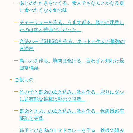
あじのたたきをつくる。素人でもなんとかなる夏
に食べたくなる旬の味
チャーシューを作る。うますぎる。確かに用意し
たのは肉と醤油だけだった。
合法ハーブSHISOを作る。ネットが生んだ最強の
米泥棒
鳥ハムを作る。胸肉は化ける。言わずと知れた最
強常備菜
ご飯もの
竹の子と鶏肉の炊き込みご飯を作る。彩りにダシ
に超有能な椎茸は影の立役者。
鶏肉ときのこの炊き込みご飯を作る。炊飯器超有
能説を実践
茄子とひき肉のトマトカレーを作る 鉄板の組み