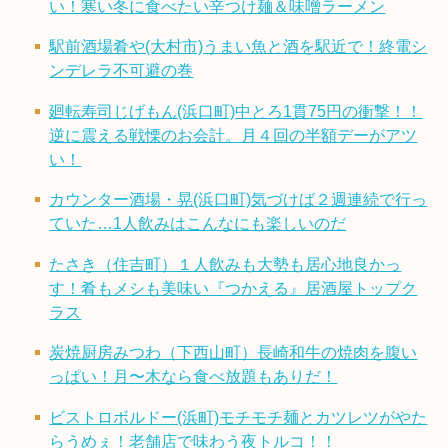
い！寒い冬に食べたい辛つけ麺＆味噌ラーメン
駅前酒場肴や(大村市)うまい魚と酒を駅近で！終電シ
ンデレラ不可避の巻
廻転寿司じげもん(浜口町)中とろ1貫75円の衝撃！！
逆に震える戦慄のお会計。月４回の半額デーがアツ
い！
カウンター酒場・晃(浜口町)気づけば２週連続で行っ
ていた…1人飲みはこんなにも楽しいのだ
たさき（住吉町）１人飲みも大勢も居心地良かっ
す！肴もメシも美味い『つかえる』居酒屋トップク
ラス
炭焼厨房みつわ（下西山町）長崎和牛の焼肉を腹い
っぱい！月〜木なら食べ放題もありだ！
ビストロボルドー(浜町)モチモチ麺とカツレツがやた
らうめぇ！老舗店で味わう夜トルコ！！