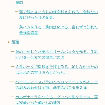
鶏肉
茹で鶏ときゅうりの梅肉和えを作る。食欲ない
夏にぴったりの副菜。
鳥ハムを作る。胸肉は化ける。言わずと知れた
最強常備菜
麺類
鮭のしめじと水菜のクリームパスタを作る。牛乳
とバター仕立ての簡単パスタ
３食パックで塩焼きそばを作る。足りなかったの
は玉ねぎのすりおろしだった。
ベーコンとアスパラのペペロンチーノを作る。そ
の組み合わせは宇宙。基本のパスタ第２弾
カルボナーラをつくる。グッバイ生クリーム。実
は安価だった俺たちの味方