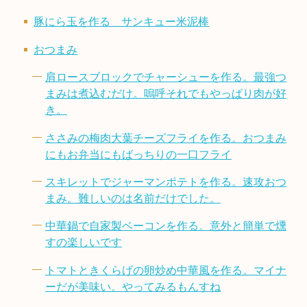
豚にら玉を作る サンキュー米泥棒
おつまみ
肩ロースブロックでチャーシューを作る。最強つ
まみは煮込むだけ。嗚呼それでもやっぱり肉が好
き。
ささみの梅肉大葉チーズフライを作る。おつまみ
にもお弁当にもばっちりの一口フライ
スキレットでジャーマンポテトを作る。速攻おつ
まみ。難しいのは名前だけでした。
中華鍋で自家製ベーコンを作る。意外と簡単で燻
すの楽しいです
トマトときくらげの卵炒め中華風を作る。マイナ
ーだが美味い。やってみるもんすね