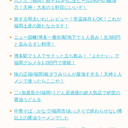
弐ノ弍（福岡）餃子125円に生ビール240円の破壊
力！天神・大名の１軒目にいいぞ！
旅する明太いわしレビュー！常温保存もOK！これが
福岡土産の新たなカタチ！
ニュー因幡(博多一番街)駅地下で１人呑み！生380円
と染みるダシ料理！
博多駅で１人でサクッと立ち飲み！『よかたい』で
福岡グルメを1,285円で堪能！
味の正福(福岡)銀ダラみりんが最強すぎる！天神１人
メシで迷ったらここや！
二○加屋長介(福岡)うどん居酒屋の超人気店で絶世の
醤油うどんを
中華そば・かなで(福岡市)あっさりで終わらせない噂
以上の醤油ラーメンでした