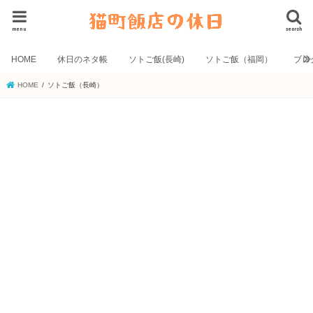
menu
search
HOME
休日のネタ帳
ソトご飯(長崎)
ソトご飯（福岡）
ブロ
HOME
ソトご飯（長崎）