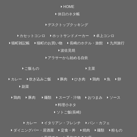
HOME
休日のネタ帳
デスクトップクッキング
カセットコンロ
ホットサンドメーカー
卓上コンロ
猫町雑記帳
猫町のお買い物
長崎のホテル・旅館
九州旅行
波佐見焼
アラサーから始める自炊
ご飯もの
主菜
カレー
炊き込みご飯
豚肉
ひき肉
鶏肉
魚
卵
副菜
鶏肉
豚肉
麺類
スープ・汁物
おつまみ
ソース
料理小ネタ
ソトご飯(長崎)
カレー
イタリアン・フレンチ
パン・カフェ
ダイニングバー・居酒屋
定食・丼
焼肉
麺類
粉もの