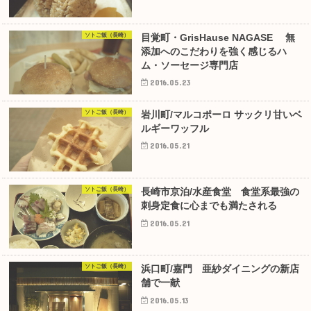
ソトご飯（長崎）
目覚町・GrisHause NAGASE 無
添加へのこだわりを強く感じるハ
ム・ソーセージ専門店
2016.05.23
ソトご飯（長崎）
岩川町/マルコポーロ サックリ甘いベ
ルギーワッフル
2016.05.21
ソトご飯（長崎）
長崎市京泊/水産食堂 食堂系最強の
刺身定食に心までも満たされる
2016.05.21
ソトご飯（長崎）
浜口町/嘉門 亜紗ダイニングの新店
舗で一献
2016.05.13