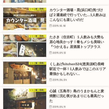
ソトご飯（長崎）
カウンター酒場・晃(浜口町)気づけ
ば２週連続で行っていた…1人飲みは
こんなにも楽しいのだ
2019.10.18
ソトご飯（長崎）
たさき（住吉町）１人飲みも大勢も
居心地良かっす！肴もメシも美味い
『つかえる』居酒屋トップクラス
2019.09.13
ソトご飯（長崎）
くしあげkitchen524(恵美須町)長崎
駅近で一杯！1人飲みではこのエリア
最強かもしれない…
2019.06.04
ソトご飯（長崎）
心誠（五島市）島のうまかもんと麦
焼酎に沈む夜があまりにも最高だっ
た
2019.04.11