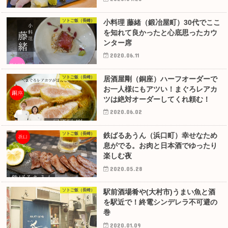
ソトご飯（長崎）
小料理 藤緒（鍛冶屋町）30代でここ
を知れて良かったと心底思ったカウ
ンター席
2020.06.11
ソトご飯（長崎）
居酒屋剛（銅座）ハーフオーダーで
お一人様にもアツい！まぐろレアカ
ツは絶対オーダーしてくれ頼む！
2020.06.02
ソトご飯（長崎）
鉄ばるあうん（浜口町）幸せなため
息がでる。お肉と日本酒でゆったり
楽しむ夜
2020.05.28
ソトご飯（長崎）
駅前酒場肴や(大村市)うまい魚と酒
を駅近で！終電シンデレラ不可避の
巻
2020.01.09