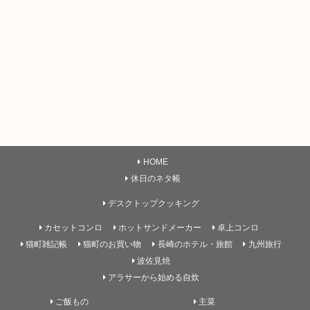
HOME
休日のネタ帳
デスクトップクッキング
カセットコンロ
ホットサンドメーカー
卓上コンロ
猫町雑記帳
猫町のお買い物
長崎のホテル・旅館
九州旅行
波佐見焼
アラサーから始める自炊
ご飯もの
主菜