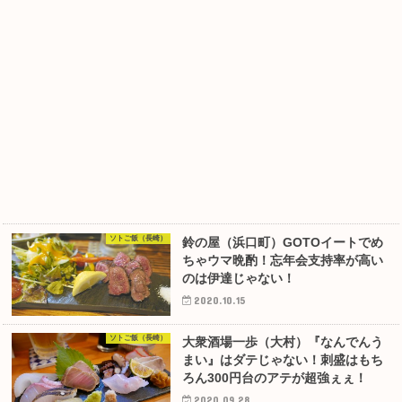
ソトご飯（長崎）
鈴の屋（浜口町）GOTOイートでめ
ちゃウマ晩酌！忘年会支持率が高い
のは伊達じゃない！
2020.10.15
ソトご飯（長崎）
大衆酒場一歩（大村）『なんでんう
まい』はダテじゃない！刺盛はもち
ろん300円台のアテが超強ぇぇ！
2020.09.28