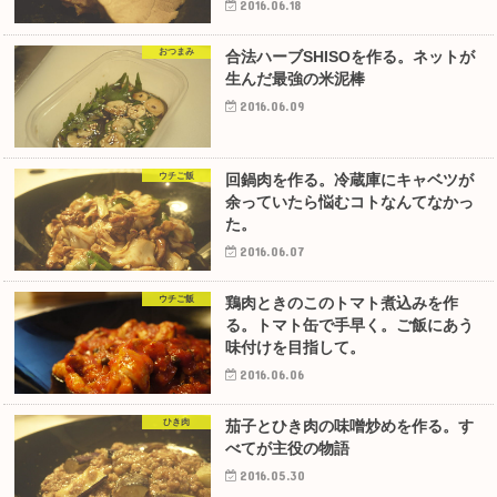
2016.06.18
おつまみ
合法ハーブSHISOを作る。ネットが
生んだ最強の米泥棒
2016.06.09
ウチご飯
回鍋肉を作る。冷蔵庫にキャベツが
余っていたら悩むコトなんてなかっ
た。
2016.06.07
ウチご飯
鶏肉ときのこのトマト煮込みを作
る。トマト缶で手早く。ご飯にあう
味付けを目指して。
2016.06.06
ひき肉
茄子とひき肉の味噌炒めを作る。す
べてが主役の物語
2016.05.30