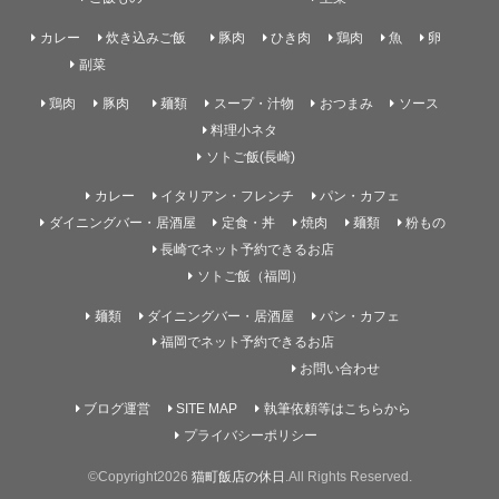
カレー
炊き込みご飯
豚肉
ひき肉
鶏肉
魚
卵
副菜
鶏肉
豚肉
麺類
スープ・汁物
おつまみ
ソース
料理小ネタ
ソトご飯(長崎)
カレー
イタリアン・フレンチ
パン・カフェ
ダイニングバー・居酒屋
定食・丼
焼肉
麺類
粉もの
長崎でネット予約できるお店
ソトご飯（福岡）
麺類
ダイニングバー・居酒屋
パン・カフェ
福岡でネット予約できるお店
お問い合わせ
ブログ運営
SITE MAP
執筆依頼等はこちらから
プライバシーポリシー
©Copyright2026
猫町飯店の休日
.All Rights Reserved.