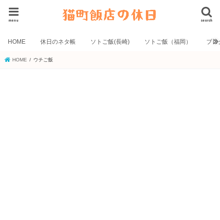
menu
search
HOME
休日のネタ帳
ソトご飯(長崎)
ソトご飯（福岡）
ブロ
HOME
ウチご飯