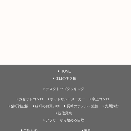
HOME
休日のネタ帳
デスクトップクッキング
カセットコンロ
ホットサンドメーカー
卓上コンロ
猫町雑記帳
猫町のお買い物
長崎のホテル・旅館
九州旅行
波佐見焼
アラサーから始める自炊
ご飯もの
主菜