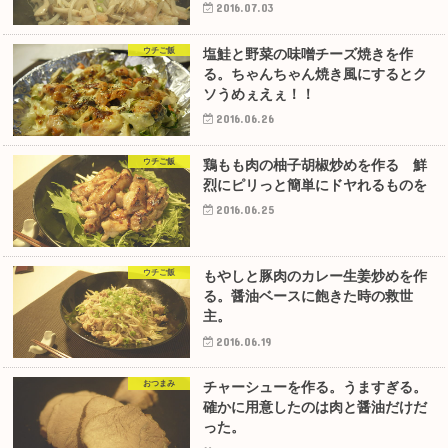
2016.07.03
ウチご飯
塩鮭と野菜の味噌チーズ焼きを作
る。ちゃんちゃん焼き風にするとク
ソうめぇえぇ！！
2016.06.26
ウチご飯
鶏もも肉の柚子胡椒炒めを作る 鮮
烈にピリっと簡単にドヤれるものを
2016.06.25
ウチご飯
もやしと豚肉のカレー生姜炒めを作
る。醤油ベースに飽きた時の救世
主。
2016.06.19
おつまみ
チャーシューを作る。うますぎる。
確かに用意したのは肉と醤油だけだ
った。