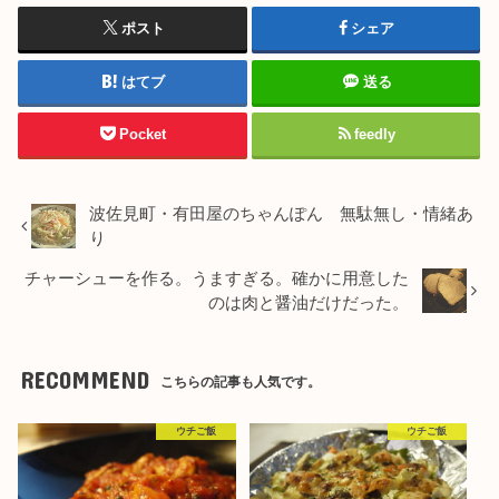
ポスト
シェア
はてブ
送る
Pocket
feedly
波佐見町・有田屋のちゃんぽん 無駄無し・情緒あ
り
チャーシューを作る。うますぎる。確かに用意した
のは肉と醤油だけだった。
RECOMMEND
こちらの記事も人気です。
ウチご飯
ウチご飯