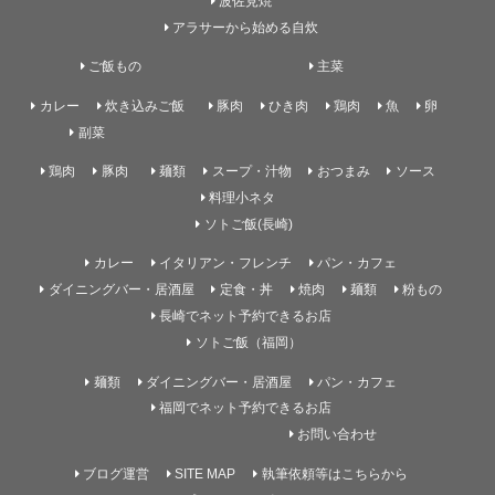
波佐見焼
アラサーから始める自炊
ご飯もの
主菜
カレー
炊き込みご飯
豚肉
ひき肉
鶏肉
魚
卵
副菜
鶏肉
豚肉
麺類
スープ・汁物
おつまみ
ソース
料理小ネタ
ソトご飯(長崎)
カレー
イタリアン・フレンチ
パン・カフェ
ダイニングバー・居酒屋
定食・丼
焼肉
麺類
粉もの
長崎でネット予約できるお店
ソトご飯（福岡）
麺類
ダイニングバー・居酒屋
パン・カフェ
福岡でネット予約できるお店
お問い合わせ
ブログ運営
SITE MAP
執筆依頼等はこちらから