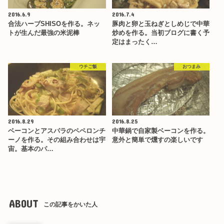
2016.6.9
2016.7.4
合法ハーブSHISOを作る。ネッ
豚肉と卵と玉ねぎとしめじで中華
トが生んだ最強の米泥棒
炒めを作る。当初ブログに書く予
定はまったく…
ウチご飯
おつまみ
2016.8.29
2016.8.25
ベーコンとアスパラのペペロンチ
中華鍋で自家製ベーコンを作る。
ーノを作る。その組み合わせは宇
意外と簡単で燻すの楽しいです
宙。基本のパ…
ABOUT
この記事をかいた人