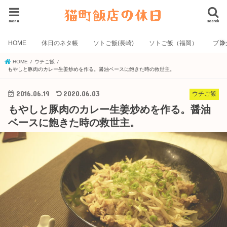
menu
search
HOME
休日のネタ帳
ソトご飯(長崎)
ソトご飯（福岡）
ブロ
HOME
ウチご飯
もやしと豚肉のカレー生姜炒めを作る。醤油ベースに飽きた時の救世主。
2016.06.19
2020.06.03
ウチご飯
もやしと豚肉のカレー生姜炒めを作る。醤油
ベースに飽きた時の救世主。