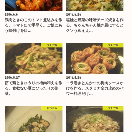
2016.6.6
2016.6.26
鶏肉ときのこのトマト煮込みを作
塩鮭と野菜の味噌チーズ焼きを作
る。トマト缶で手早く。ご飯にあ
る。ちゃんちゃん焼き風にすると
う味付けを目…
クソうめぇえ…
ウチご飯
ウチご飯
2016.8.27
2016.8.26
茹で鶏ときゅうりの梅肉和えを作
ニラ巻きとんかつの梅肉ソースか
る。食欲ない夏にぴったりの副
けを作る。スタミナ全力攻めのパ
菜。
ワー料理だけ…
おつまみ
ウチご飯