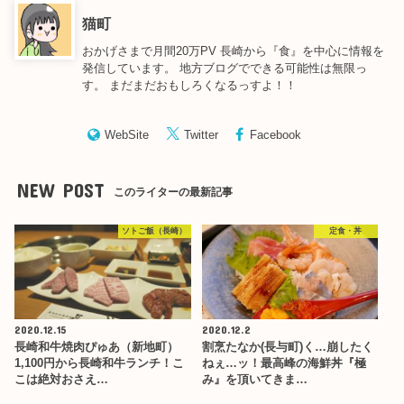
猫町
おかげさまで月間20万PV 長崎から『食』を中心に情報を
発信しています。 地方ブログでできる可能性は無限っ
す。 まだまだおもしろくなるっすよ！！
WebSite
Twitter
Facebook
NEW POST
このライターの最新記事
ソトご飯（長崎）
定食・丼
2020.12.15
2020.12.2
長崎和牛焼肉ぴゅあ（新地町）
割烹たなか(長与町)く…崩したく
1,100円から長崎和牛ランチ！こ
ねぇ…ッ！最高峰の海鮮丼『極
こは絶対おさえ…
み』を頂いてきま…