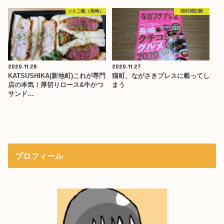
ソトご飯（長崎）
猫町雑記帳
2020.11.28
2020.11.27
KATSUSHIKA(新地町)これが専門
猫町、ながさきプレスに載ってし
店の本気！厚切りロース&牛かつ
まう
サンド…
プロフィール