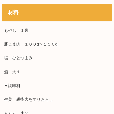
材料
もやし １袋
豚こま肉 １００g〜１５０g
塩 ひとつまみ
酒 大１
▼調味料
生姜 親指大をすりおろし
みりん 小２