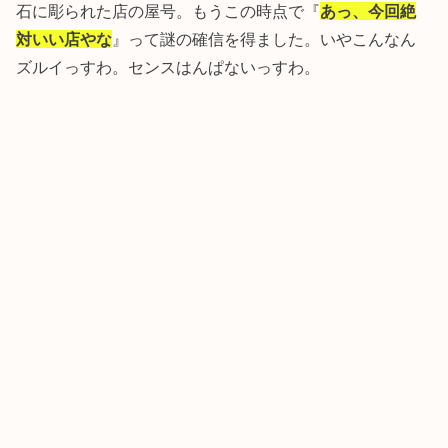
石に彫られた店の屋号。もうこの時点で『
あっ、今回絶
対いい店やな
』って謎の確信を得ました。いやこんなん
ズルイっすわ。センスはんぱないっすわ。