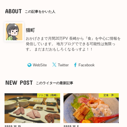
ABOUT
この記事をかいた人
猫町
おかげさまで月間20万PV 長崎から『食』を中心に情報を
発信しています。 地方ブログでできる可能性は無限っ
す。 まだまだおもしろくなるっすよ！！
WebSite
Twitter
Facebook
NEW POST
このライターの最新記事
ソトご飯（長崎）
定食・丼
2020.12.15
2020.12.2