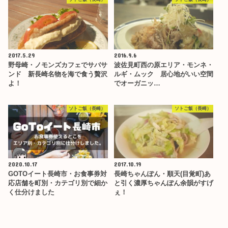
2017.5.29
2016.9.6
野母崎・ノモンズカフェでサバサ
波佐見町西の原エリア・モンネ・
ンド 新長崎名物を海で食う贅沢
ルギ・ムック 居心地がいい空間
よ！
でオーガニッ…
ソトご飯（長崎）
ソトご飯（長崎）
2020.10.17
2017.10.19
GOTOイート長崎市・お食事券対
長崎ちゃんぽん・順天(目覚町)あ
応店舗を町別・カテゴリ別で細か
と引く濃厚ちゃんぽん余韻がすげ
く仕分けました
ぇ！