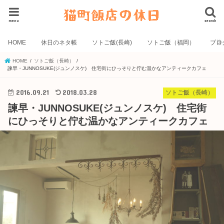
menu
search
HOME
休日のネタ帳
ソトご飯(長崎)
ソトご飯（福岡）
ブロ
HOME
ソトご飯（長崎）
諫早・JUNNOSUKE(ジュンノスケ) 住宅街にひっそりと佇む温かなアンティークカフェ
2016.09.21
2018.03.28
ソトご飯（長崎）
諫早・JUNNOSUKE(ジュンノスケ) 住宅街
にひっそりと佇む温かなアンティークカフェ