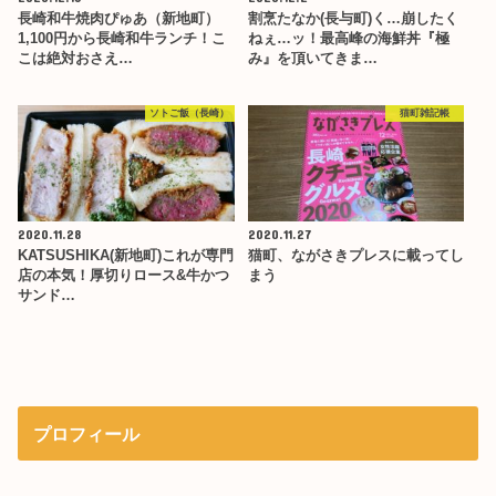
長崎和牛焼肉ぴゅあ（新地町）
割烹たなか(長与町)く…崩したく
1,100円から長崎和牛ランチ！こ
ねぇ…ッ！最高峰の海鮮丼『極
こは絶対おさえ…
み』を頂いてきま…
ソトご飯（長崎）
猫町雑記帳
2020.11.28
2020.11.27
KATSUSHIKA(新地町)これが専門
猫町、ながさきプレスに載ってし
店の本気！厚切りロース&牛かつ
まう
サンド…
プロフィール