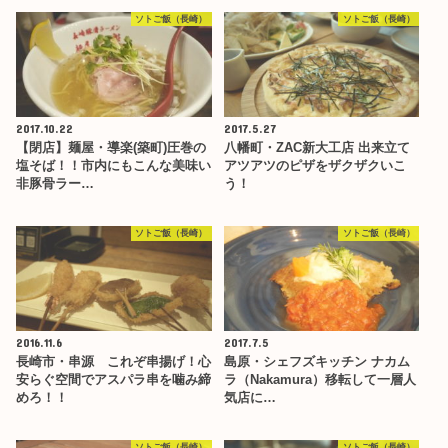
ソトご飯（長崎）
ソトご飯（長崎）
2017.10.22
2017.5.27
【閉店】麺屋・導楽(築町)圧巻の
八幡町・ZAC新大工店 出来立て
塩そば！！市内にもこんな美味い
アツアツのピザをザクザクいこ
非豚骨ラー…
う！
ソトご飯（長崎）
ソトご飯（長崎）
2016.11.6
2017.7.5
長崎市・串源 これぞ串揚げ！心
島原・シェフズキッチン ナカム
安らぐ空間でアスパラ串を噛み締
ラ（Nakamura）移転して一層人
めろ！！
気店に…
ソトご飯（長崎）
ソトご飯（長崎）