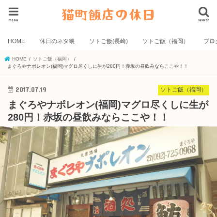
menu
search
HOME
休日のネタ帳
ソトご飯(長崎)
ソトご飯（福岡）
ブロ
HOME
ソトご飯（福岡）
まぐろやナポレオン(福岡)マグロ尽くしに生が280円！赤坂の昼飲みならここや！！
2017.07.19
ソトご飯（福岡）
まぐろやナポレオン(福岡)マグロ尽くしに生が
280円！赤坂の昼飲みならここや！！