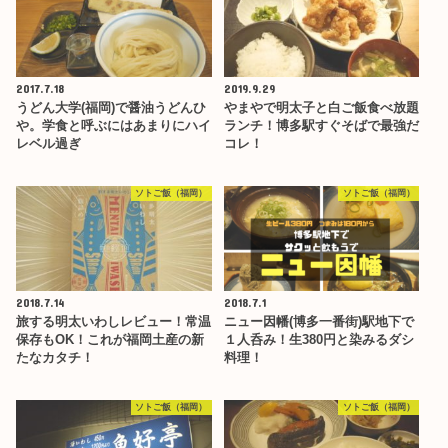
2017.7.18
2019.9.29
うどん大学(福岡)で醤油うどんひ
やまやで明太子と白ご飯食べ放題
や。学食と呼ぶにはあまりにハイ
ランチ！博多駅すぐそばで最強だ
レベル過ぎ
コレ！
ソトご飯（福岡）
ソトご飯（福岡）
2018.7.14
2018.7.1
旅する明太いわしレビュー！常温
ニュー因幡(博多一番街)駅地下で
保存もOK！これが福岡土産の新
１人呑み！生380円と染みるダシ
たなカタチ！
料理！
ソトご飯（福岡）
ソトご飯（福岡）