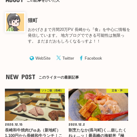
この記事をかいた人
猫町
おかげさまで月間20万PV 長崎から『食』を中心に情報を
発信しています。 地方ブログでできる可能性は無限っ
す。 まだまだおもしろくなるっすよ！！
WebSite
Twitter
Facebook
NEW POST
このライターの最新記事
ソトご飯（長崎）
定食・丼
2020.12.15
2020.12.2
長崎和牛焼肉ぴゅあ（新地町）
割烹たなか(長与町)く…崩したく
1,100円から長崎和牛ランチ！こ
ねぇ…ッ！最高峰の海鮮丼『極