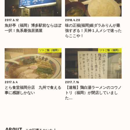
2017.6.12
2018.4.20
魚好亭（福岡）博多駅前ならほぼ
味の正福(福岡)銀ダラみりんが最
一択！魚系最強居酒屋
強すぎる！天神１人メシで迷った
らここや！
ソトご飯（福岡）
ソトご飯（福岡）
2017.6.4
2017.7.16
とら食堂福岡分店 九州で食える
【速報】鶏白湯ラーメンのコウノ
事に感謝しかない
トリ（福岡）が閉店していまし
た…
ABOUT