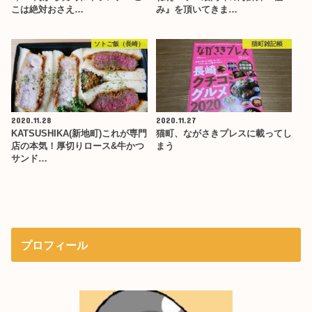
こは絶対おさえ…
み』を頂いてきま…
ソトご飯（長崎）
猫町雑記帳
2020.11.28
2020.11.27
KATSUSHIKA(新地町)これが専門
猫町、ながさきプレスに載ってし
店の本気！厚切りロース&牛かつ
まう
サンド…
プロフィール