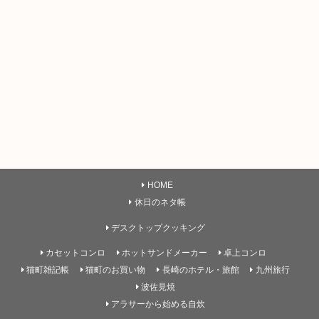
HOME
休日のネタ帳
デスクトップクッキング
カセットコンロ
ホットサンドメーカー
卓上コンロ
猫町雑記帳
猫町のお買い物
長崎のホテル・旅館
九州旅行
波佐見焼
アラサーから始める自炊