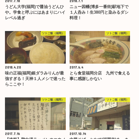
2017.7.18
2018.7.1
うどん大学(福岡)で醤油うどんひ
ニュー因幡(博多一番街)駅地下で
や。学食と呼ぶにはあまりにハイ
１人呑み！生380円と染みるダシ
レベル過ぎ
料理！
ソトご飯（福岡）
ソトご飯（福岡）
2018.4.20
2017.6.4
味の正福(福岡)銀ダラみりんが最
とら食堂福岡分店 九州で食える
強すぎる！天神１人メシで迷った
事に感謝しかない
らここや！
ソトご飯（福岡）
ソトご飯（福岡）
2017.7.16
2017.10.14