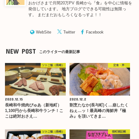
おかげさまで月間20万PV 長崎から『食』を中心に情報を
発信しています。 地方ブログでできる可能性は無限っ
す。 まだまだおもしろくなるっすよ！！
WebSite
Twitter
Facebook
NEW POST
このライターの最新記事
ソトご飯（長崎）
定食・丼
2020.12.15
2020.12.2
長崎和牛焼肉ぴゅあ（新地町）
割烹たなか(長与町)く…崩したく
1,100円から長崎和牛ランチ！こ
ねぇ…ッ！最高峰の海鮮丼『極
こは絶対おさえ…
み』を頂いてきま…
ソトご飯（長崎）
猫町雑記帳