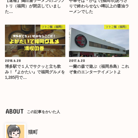
【速報】鶏白湯ラーメンのコウノ
中華そば・かなで(福岡市)あっさ
トリ（福岡）が閉店していまし
りで終わらせない噂以上の醤油ラ
た…
ーメンでした
ソトご飯（福岡）
ソトご飯（福岡）
2018.6.28
2017.6.20
博多駅で１人でサクッと立ち飲
一蘭の森で遊ぶ（福岡糸島）これ
み！『よかたい』で福岡グルメを
ぞ食のエンターテイメントよ
1,285円で…
ABOUT
この記事をかいた人
猫町