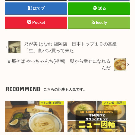
はてブ
送る
Pocket
feedly
乃が美 はなれ 福岡店 日本トップ１０の高級
「生」食パン買って来た
支那そば やっちゃんち(福岡) 朝から幸せになれる
んだ
RECOMMEND
こちらの記事も人気です。
ソトご飯（福岡）
ソトご飯（福岡）