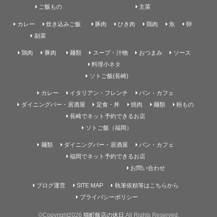
ご飯もの
主菜
カレー
炊き込みご飯
豚肉
ひき肉
鶏肉
魚
卵
副菜
鶏肉
豚肉
麺類
スープ・汁物
おつまみ
ソース
料理小ネタ
ソトご飯(長崎)
カレー
イタリアン・フレンチ
パン・カフェ
ダイニングバー・居酒屋
定食・丼
焼肉
麺類
粉もの
長崎でネット予約できるお店
ソトご飯（福岡）
麺類
ダイニングバー・居酒屋
パン・カフェ
福岡でネット予約できるお店
お問い合わせ
ブログ運営
SITE MAP
執筆依頼等はこちらから
プライバシーポリシー
©Copyright2026
猫町飯店の休日
.All Rights Reserved.