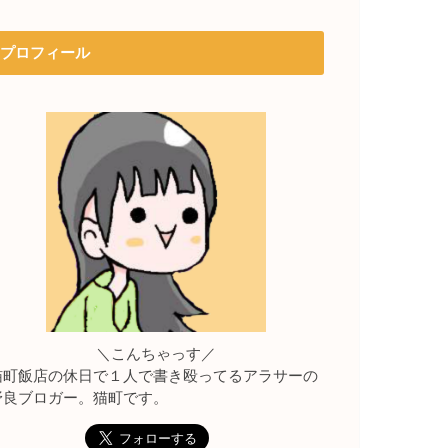
プロフィール
＼こんちゃっす／
猫町飯店の休日で１人で書き殴ってるアラサーの
野良ブロガー。猫町です。