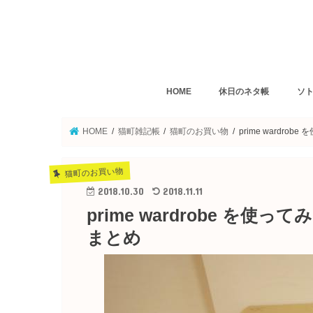
HOME
休日のネタ帳
ソト
デスクトップクッキング
猫町雑記帳
猫町のお買い物
長崎のホテル・旅館
九州旅行
波佐見焼
アラサーから始める自炊
カレ
イタ
パン
ダイ
定食
焼肉
麺類
粉も
長崎
HOME
猫町雑記帳
猫町のお買い物
prime wardr
猫町のお買い物
2018.10.30
2018.11.11
prime wardrobe を
まとめ