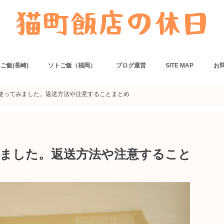
ご飯(長崎)
ソトご飯（福岡）
ブログ運営
SITE MAP
お
ー
リアン・フレンチ
・カフェ
ニングバー・居酒屋
・丼
の
でネット予約できるお店
麺類
ダイニングバー・居酒屋
パン・カフェ
福岡でネット予約できるお店
カセットコンロ
ホットサンドメーカー
卓上コンロ
ご飯もの
主菜
副菜
麺類
スープ・汁物
おつまみ
ソース
料理小ネタ
カレー
炊き込みご飯
豚肉
ひき肉
鶏肉
魚
卵
鶏肉
豚肉
執筆
obe を使ってみました。返送方法や注意することまとめ
使ってみました。返送方法や注意すること