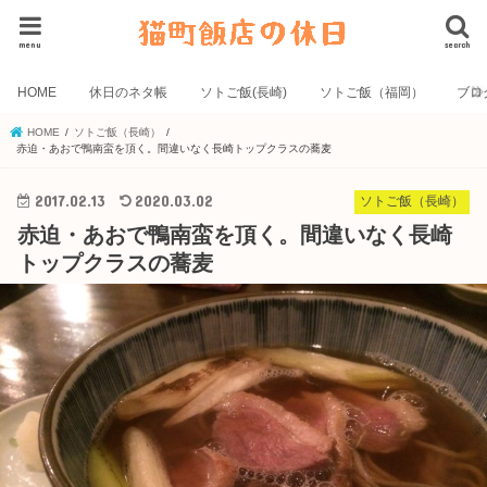
menu
search
HOME
休日のネタ帳
ソトご飯(長崎)
ソトご飯（福岡）
ブロ
HOME
ソトご飯（長崎）
赤迫・あおで鴨南蛮を頂く。間違いなく長崎トップクラスの蕎麦
2017.02.13
2020.03.02
ソトご飯（長崎）
赤迫・あおで鴨南蛮を頂く。間違いなく長崎
トップクラスの蕎麦