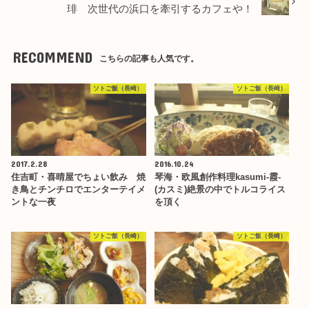
琲 次世代の浜口を牽引するカフェや！
RECOMMEND
こちらの記事も人気です。
ソトご飯（長崎）
ソトご飯（長崎）
2017.2.28
2016.10.24
住吉町・喜晴屋でちょい飲み 焼
琴海・欧風創作料理kasumi-霞-
き鳥とチンチロでエンターテイメ
(カスミ)絶景の中でトルコライス
ントな一夜
を頂く
ソトご飯（長崎）
ソトご飯（長崎）