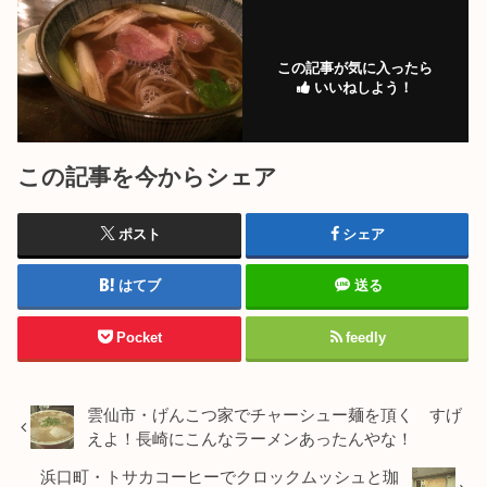
この記事が気に入ったら
いいねしよう！
この記事を今からシェア
ポスト
シェア
はてブ
送る
Pocket
feedly
雲仙市・げんこつ家でチャーシュー麺を頂く すげ
えよ！長崎にこんなラーメンあったんやな！
浜口町・トサカコーヒーでクロックムッシュと珈