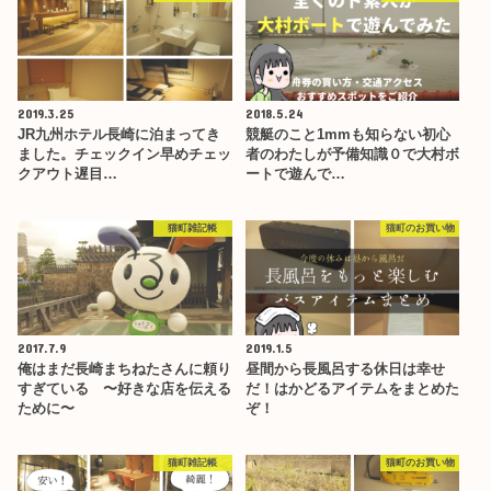
2019.3.25
2018.5.24
JR九州ホテル長崎に泊まってき
競艇のこと1mmも知らない初心
ました。チェックイン早めチェッ
者のわたしが予備知識０で大村ボ
クアウト遅目…
ートで遊んで…
猫町雑記帳
猫町のお買い物
2017.7.9
2019.1.5
俺はまだ長崎まちねたさんに頼り
昼間から長風呂する休日は幸せ
すぎている 〜好きな店を伝える
だ！はかどるアイテムをまとめた
ために〜
ぞ！
猫町雑記帳
猫町のお買い物