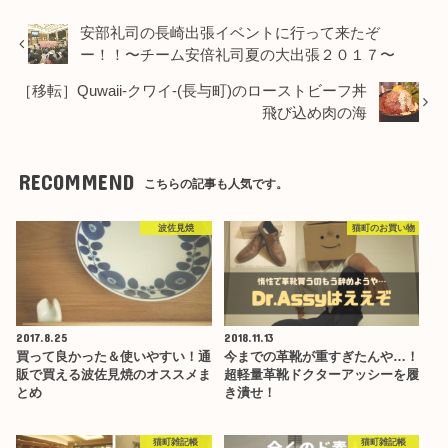
安部礼司の長崎出張イベントに行って来たぞ
ー！！〜チーム安倍礼司夏の大出張２０１７〜
［移転］Quwaii-クワイ-(長与町)のローストビーフ丼
飛び込め肉の海
RECOMMEND
こちらの記事も人気です。
波佐見焼
猫町のお買い物
2017.8.25
2018.11.13
買って良かった＆使いやすい！通
今までの革靴が重すぎたんや…！
販で買える波佐見焼のオススメま
超軽量革靴ドクターアッシーを履
とめ
き潰せ！
猫町雑記帳
猫町雑記帳