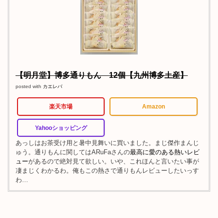
【明月堂】博多通りもん 12個【九州博多土産】
posted with
カエレバ
楽天市場
Amazon
Yahooショッピング
あっしはお茶受け用と暑中見舞いに買いました。まじ傑作まんじ
ゅう。通りもんに関してはARuFaさんの
最高に愛のある熱いレビ
ュー
があるので絶対見て欲しい。いや、これほんと言いたい事が
凄まじくわかるわ。俺もこの熱さで通りもんレビューしたいっす
わ…