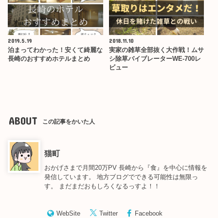
2019.5.19
2018.11.10
泊まってわかった！安くて綺麗な
実家の雑草全部抜く大作戦！ムサ
長崎のおすすめホテルまとめ
シ除草バイブレーターWE-700レ
ビュー
ABOUT
この記事をかいた人
猫町
おかげさまで月間20万PV 長崎から『食』を中心に情報を
発信しています。 地方ブログでできる可能性は無限っ
す。 まだまだおもしろくなるっすよ！！
WebSite
Twitter
Facebook