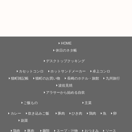
HOME
休日のネタ帳
デスクトップクッキング
カセットコンロ
ホットサンドメーカー
卓上コンロ
猫町雑記帳
猫町のお買い物
長崎のホテル・旅館
九州旅行
波佐見焼
アラサーから始める自炊
ご飯もの
主菜
カレー
炊き込みご飯
豚肉
ひき肉
鶏肉
魚
卵
副菜
鶏肉
豚肉
麺類
スープ・汁物
おつまみ
ソース