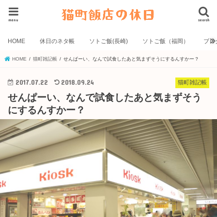
menu
search
HOME
休日のネタ帳
ソトご飯(長崎)
ソトご飯（福岡）
ブロ
HOME
猫町雑記帳
せんぱーい、なんで試食したあと気まずそうにするんすかー？
2017.07.22
2018.09.24
猫町雑記帳
せんぱーい、なんで試食したあと気まずそう
にするんすかー？