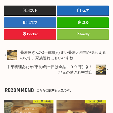
ポスト
シェア
はてブ
送る
Pocket
feedly
蕎麦屋ぎん水(千歳町)うまい蕎麦と寿司が味わえる
のです。家族連れにもいいすね！
中華料理あたか(東長崎)土日は全品１００円引き！
地元の愛され中華店
RECOMMEND
こちらの記事も人気です。
ソトご飯（長崎）
ソトご飯（長崎）