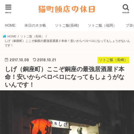
menu
search
HOME
休日のネタ帳
ソトご飯(長崎)
ソトご飯（福岡）
ブロ
HOME
ソトご飯（長崎）
しげ（銅座町）ここぞ銅座の最強居酒屋ド本命！安いからベロベロになってもしょうがないん
です！
2017.10.08
2018.10.21
ソトご飯（長崎）
しげ（銅座町）ここぞ銅座の最強居酒屋ド本
命！安いからベロベロになってもしょうがな
いんです！