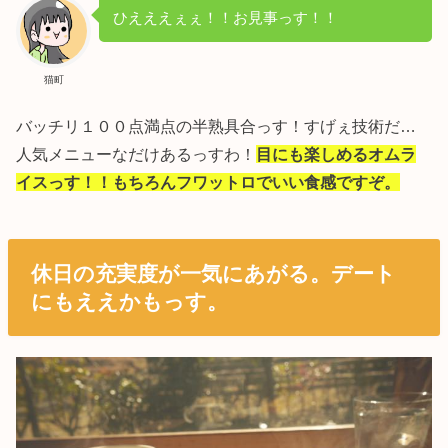
ひえええぇぇ！！お見事っす！！
猫町
バッチリ１００点満点の半熟具合っす！すげぇ技術だ…
人気メニューなだけあるっすわ！
目にも楽しめるオムラ
イスっす！！もちろんフワットロでいい食感ですぞ。
休日の充実度が一気にあがる。デート
にもええかもっす。