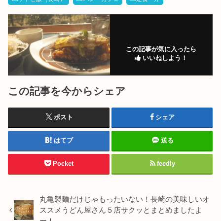
この記事が気に入ったら
いいねしよう！
この記事を今からシェア
ポスト
シェア
はてブ
送る
Pocket
feedly
丸亀製麺だけじゃもったいない！長崎の美味しいオ
ススメうどん屋さん５店サクッとまとめましたよ
ー！