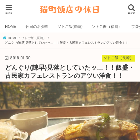
menu
search
HOME
休日のネタ帳
ソトご飯(長崎)
ソトご飯（福岡）
ブロ
HOME
ソトご飯（長崎）
どんぐり(諫早)見落としていたッ…！！飯盛・古民家カフェレストランのアツい洋食！！
2018.01.30
ソトご飯（長崎）
どんぐり(諫早)見落としていたッ…！！飯盛・
古民家カフェレストランのアツい洋食！！