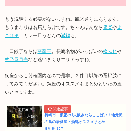
もう説明する必要がないっすね。観光通りにあります。
もうまわりは名店だらけです。ちゃんぽんなら
康楽
や
よ
こはま
、カレー皿うどんの
満福
も。
一口餃子ならば
雲龍亭
。長崎名物がいっぱいの
松ふじ
や
弐乃屋月光
など迷いまくりエリアっすね。
銅座からも射程圏内なので是非、２件目以降の選択肢に
してみてください。銅座のオススメもまとめといたの置
いときますね。
長崎市・銅座の1人飲みならここばい！地元民
の為の居酒屋・酒処オススメまとめ
12月 15, 2017