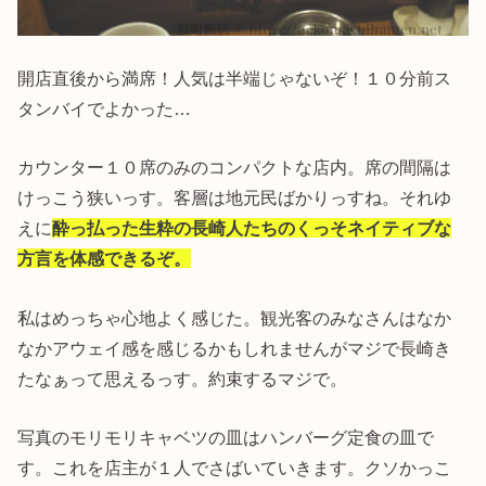
開店直後から満席！人気は半端じゃないぞ！１０分前ス
タンバイでよかった…
カウンター１０席のみのコンパクトな店内。席の間隔は
けっこう狭いっす。客層は地元民ばかりっすね。それゆ
えに
酔っ払った生粋の長崎人たちのくっそネイティブな
方言を体感できるぞ。
私はめっちゃ心地よく感じた。観光客のみなさんはなか
なかアウェイ感を感じるかもしれませんがマジで長崎き
たなぁって思えるっす。約束するマジで。
写真のモリモリキャベツの皿はハンバーグ定食の皿で
す。これを店主が１人でさばいていきます。クソかっこ