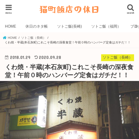
menu
search
HOME
休日のネタ帳
ソトご飯(長崎)
ソトご飯（福岡）
ブロ
HOME
ソトご飯（長崎）
くわ焼・半蔵(本石灰町)これこそ長崎の深夜食堂！午前０時のハンバーグ定食はガチだ！！
2018.01.29
2020.09.28
ソトご飯（長崎）
くわ焼・半蔵(本石灰町)これこそ長崎の深夜食
堂！午前０時のハンバーグ定食はガチだ！！