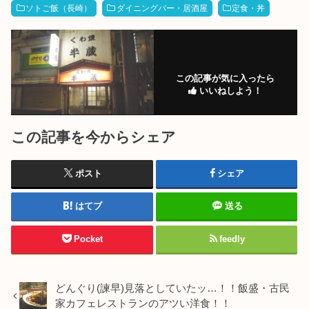
ソトご飯（長崎）
ダイニングバー・居酒屋
定食・丼
この記事が気に入ったら
いいねしよう！
この記事を今からシェア
ポスト
シェア
はてブ
送る
Pocket
feedly
どんぐり(諫早)見落としていたッ…！！飯盛・古民
家カフェレストランのアツい洋食！！