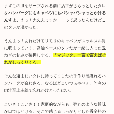
まずこの皿をサーブされる前に店主がさらっとしたタレ
を
ハンバーグにもキャベツにもバシャバシャっとかける
んすよ。
えっ！大丈夫っすか！！って思ったんだけどこ
のタレが凄かった。
うんまっ！あれだけモリモリのキャベツがスッルスル胃
に収まっていく。醤油ベースのタレだが一緒に入った玉
ねぎの甘みが後押しする。
「マジック」一言で言えばそ
れがしっくりくる。
そんな凄まじいタレに待ってましたの手作り感溢れるハ
ンバーグが合わさる。なるほどこいつぁやべぇ。昨今の
肉汁至上主義で忘れかけとったばい。
こいさ！こいさ！！家庭的ながらも、弾丸のような旨味
が口でほどける。そこで感じるしっかりとした香辛料の