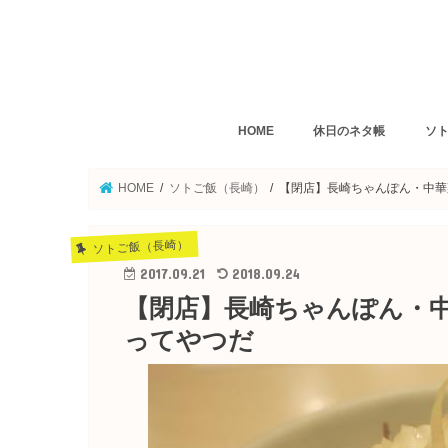
HOME
休日のネタ帳
ソト
デスクトップクッキング
猫町雑記帳
猫町のお買い物
長崎のホテル・旅館
九州旅行
波佐見焼
アラサーから始める自炊
カレ
イタ
パン
ダイ
定食
焼肉
麺類
粉も
長崎
HOME
ソトご飯（長崎）
【閉店】長崎ちゃんぽん・中華
ソトご飯（長崎）
2017.09.21
2018.09.24
【閉店】長崎ちゃんぽん・中
ってやつだ