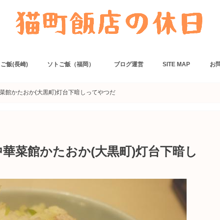
ご飯(長崎)
ソトご飯（福岡）
ブログ運営
SITE MAP
お
ー
リアン・フレンチ
・カフェ
ニングバー・居酒屋
・丼
の
でネット予約できるお店
麺類
ダイニングバー・居酒屋
パン・カフェ
福岡でネット予約できるお店
カセットコンロ
ホットサンドメーカー
卓上コンロ
ご飯もの
主菜
副菜
麺類
スープ・汁物
おつまみ
ソース
料理小ネタ
カレー
炊き込みご飯
豚肉
ひき肉
鶏肉
魚
卵
鶏肉
豚肉
執筆
菜館かたおか(大黒町)灯台下暗しってやつだ
華菜館かたおか(大黒町)灯台下暗し