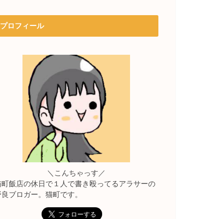
プロフィール
＼こんちゃっす／
猫町飯店の休日で１人で書き殴ってるアラサーの
野良ブロガー。猫町です。