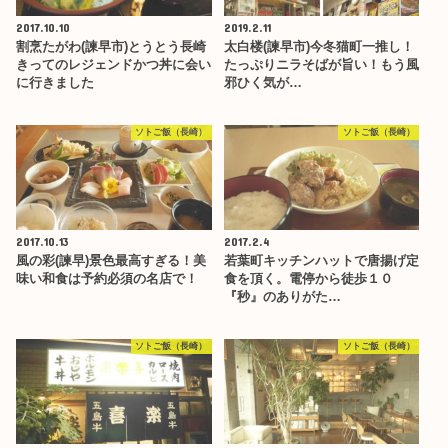
2017.10.10
2019.2.11
割烹たがわ(諫早市)とうとう長崎
太白楼(諫早市)今冬猫町一推し！
きってのレジェンドかつ丼に会い
たっぷりニラそばが旨い！もう風
に行きました
邪ひく気が…
ソトご飯（長崎）
ソトご飯（長崎）
2017.10.13
2017.2.4
風の彩(諫早)景色最高すぎる！美
若葉町キッチンハットで唐揚げ定
味い和食は予約必須の名店で！
食を頂く。電停から徒歩１０
『秒』のありがた…
ソトご飯（長崎）
ソトご飯（長崎）