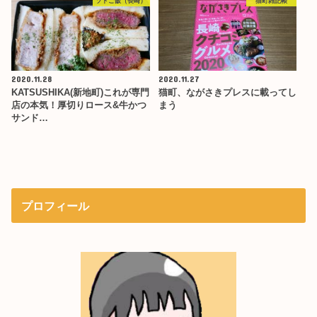
ソトご飯（長崎）
猫町雑記帳
2020.11.28
2020.11.27
KATSUSHIKA(新地町)これが専門
猫町、ながさきプレスに載ってし
店の本気！厚切りロース&牛かつ
まう
サンド…
プロフィール