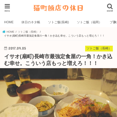
menu
search
HOME
休日のネタ帳
ソトご飯(長崎)
ソトご飯（福岡）
ブロ
HOME
ソトご飯（長崎）
イサオ(扇町)長崎市最強定食屋の一角！かき込む幸せ。こういう店もっと増えろ！！！
2017.09.05
ソトご飯（長崎）
イサオ(扇町)長崎市最強定食屋の一角！かき込
む幸せ。こういう店もっと増えろ！！！