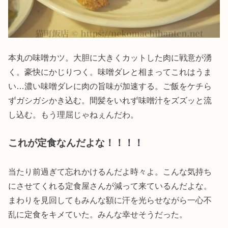
本丸の味噌カツ。大胆に大きくカットした肉に戦意が湧
く。豪快にかじりつく。味噌ダレと相まってこれはうま
い…濃い味噌ダレに肉の旨味が加速する。ご飯をケチら
ずガシガシかき込む。間髪をいれず味噌汁をズズッと流
し込む。もう理屈じゃねぇんだわ。
これが定食なんだよな！！！！
当たり前過ぎて忘れかけるんだよ時々よ。こんな気持ち
にさせてくれる定食屋さんが減って来ているんだよな。
まわりを見回してもみんな額に汗を光らせながら一心不
乱に定食をキメていた。みんな幸せそうだった。