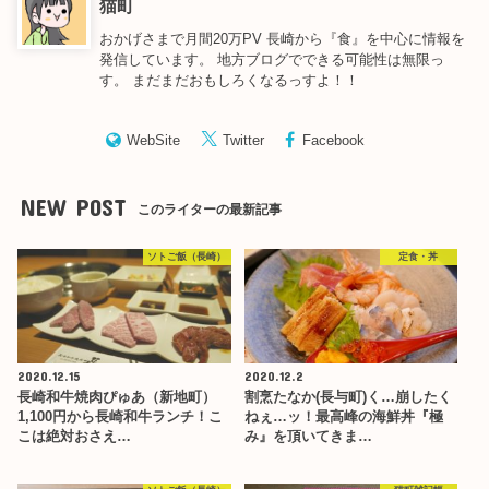
猫町
おかげさまで月間20万PV 長崎から『食』を中心に情報を
発信しています。 地方ブログでできる可能性は無限っ
す。 まだまだおもしろくなるっすよ！！
WebSite
Twitter
Facebook
NEW POST
このライターの最新記事
ソトご飯（長崎）
定食・丼
2020.12.15
2020.12.2
長崎和牛焼肉ぴゅあ（新地町）
割烹たなか(長与町)く…崩したく
1,100円から長崎和牛ランチ！こ
ねぇ…ッ！最高峰の海鮮丼『極
こは絶対おさえ…
み』を頂いてきま…