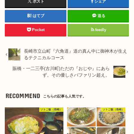
ポスト
シェア
はてブ
送る
Pocket
feedly
長崎市立山町『六角道』道の真ん中に御神木が生え
るテクニカルコース
賑橋・一二三亭(古川町)ただの『おじや』にあら
ず。その優しさバファリン超え。
RECOMMEND
こちらの記事も人気です。
ソトご飯（長崎）
ソトご飯（長崎）