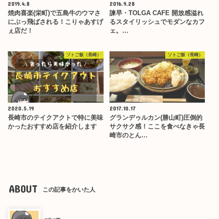
2019.4.8
2016.9.28
焼肉喜楽(栄町)で五島牛のウマさ
諫早・TOLGA CAFE 開放感溢れ
にぶっ飛ばされる！こりゃあすげ
るスタイリッシュでモダンなカフ
ぇ店だ！
ェ。…
ソトご飯（長崎）
ソトご飯（長崎）
2020.5.19
2017.10.17
長崎市のテイクアクトで特に美味
グランデゥルカン(勝山町)圧倒的
かったおすすめ店を紹介します
サクサク感！ここを食べなきゃ長
崎市のとん…
ABOUT
この記事をかいた人