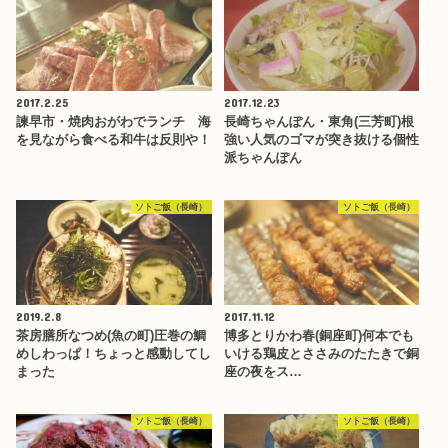
2017.2.25
2017.12.23
諫早市・焼肉おがわでランチ 海
長崎ちゃんぽん・東角(三芳町)根
を見ながら食べる和牛は反則や！
強い人気のゴマが突き抜ける個性
派ちゃんぽん
ソトご飯（長崎）
ソトご飯（長崎）
2019.2.8
2017.11.12
茶房膳所なつめ(魚の町)圧巻の鯛
博多とりかわ春(銅座町)何本でも
めしわっぱ！ちょっと感動してし
いける鶏皮とささみのたたきで銅
まった
座の夜をス…
ソトご飯（長崎）
ソトご飯（長崎）