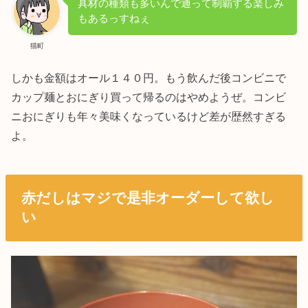
具材の種類も多いんで通って制覇する楽しみ
もあるっすねぇ
猫町
しかも金額はオール１４０円。もう飲んだ後コンビニで
カップ麺とおにぎり買って帰るのはやめようぜ。コンビ
ニおにぎりも年々美味くなっているけど差が歴然すぎる
よ。
赤だしはマジで是非オーダーして欲し
い