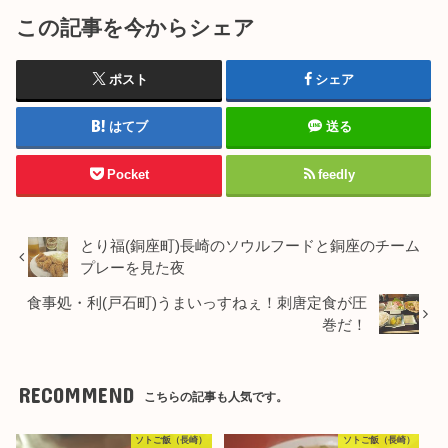
この記事を今からシェア
ポスト
シェア
はてブ
送る
Pocket
feedly
とり福(銅座町)長崎のソウルフードと銅座のチーム
プレーを見た夜
食事処・利(戸石町)うまいっすねぇ！刺唐定食が圧
巻だ！
RECOMMEND
こちらの記事も人気です。
ソトご飯（長崎）
ソトご飯（長崎）