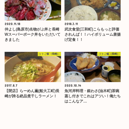
2020.11.18
2018.3.11
仲よし(島原市)名物がぶ丼と長崎
武次食堂(三和町)こらもっと評価
Wスーパーポーク丼をいただいて
されんば！！ハイボリューム唐揚
きました
げ定食！！
ソトご飯（長崎）
ソトご飯（長崎）
2017.8.7
2020.10.14
【閉店】らーめん薫(船大工町)長
魚河岸料理・銀わさ(油木町)茶碗
崎が誇る絶品煮干しラーメン！
蒸し付きでこれはアツい！俺たち
はこんなア…