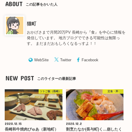
ABOUT
この記事をかいた人
猫町
おかげさまで月間20万PV 長崎から『食』を中心に情報を
発信しています。 地方ブログでできる可能性は無限っ
す。 まだまだおもしろくなるっすよ！！
WebSite
Twitter
Facebook
NEW POST
このライターの最新記事
ソトご飯（長崎）
定食・丼
2020.12.15
2020.12.2
長崎和牛焼肉ぴゅあ（新地町）
割烹たなか(長与町)く…崩したく