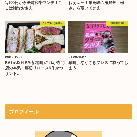
1,100円から長崎和牛ランチ！こ
ねぇ…ッ！最高峰の海鮮丼『極
こは絶対おさえ…
み』を頂いてきま…
ソトご飯（長崎）
猫町雑記帳
2020.11.28
2020.11.27
KATSUSHIKA(新地町)これが専門
猫町、ながさきプレスに載ってし
店の本気！厚切りロース&牛かつ
まう
サンド…
プロフィール