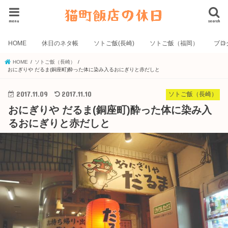
menu
search
HOME
休日のネタ帳
ソトご飯(長崎)
ソトご飯（福岡）
ブロ
HOME
ソトご飯（長崎）
おにぎりや だるま(銅座町)酔った体に染み入るおにぎりと赤だしと
2017.11.09
2017.11.10
ソトご飯（長崎）
おにぎりや だるま(銅座町)酔った体に染み入
るおにぎりと赤だしと