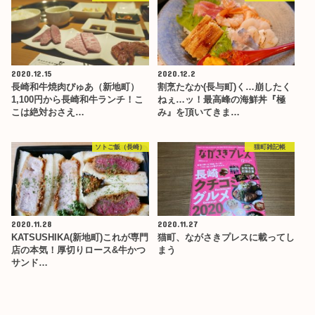
2020.12.15
2020.12.2
長崎和牛焼肉ぴゅあ（新地町）
割烹たなか(長与町)く…崩したく
1,100円から長崎和牛ランチ！こ
ねぇ…ッ！最高峰の海鮮丼『極
こは絶対おさえ…
み』を頂いてきま…
ソトご飯（長崎）
猫町雑記帳
2020.11.28
2020.11.27
KATSUSHIKA(新地町)これが専門
猫町、ながさきプレスに載ってし
店の本気！厚切りロース&牛かつ
まう
サンド…