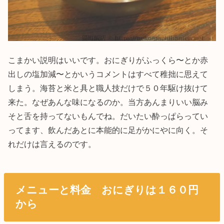
こまかい説明はいいです。おにぎりがふっくら〜とか赤
出しの塩加減〜とかいうコメントはすべて稚拙に思えて
しまう。海苔と米と具と職人技だけで５０年駆け抜けて
来た。なぜあんな味になるのか。当方あんまりいい脳み
そと舌を持ってないもんでね。だいたい酔っぱらってい
ってます、飲んだあとに本能的に足がかにやに向く。そ
れだけは言えるのです。
メニューと料金 おにぎりは１６０円
から