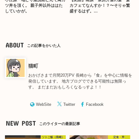
小江原・地どり屋茂助どんで鳥カ
【閉店】島原・茶房升金の倉 倉
ツ丼を頂く。 親子丼以外ははた
カフェてなんすか！？〜そりゃ繁
していかが。
盛するはず。…
ABOUT
この記事をかいた人
猫町
おかげさまで月間20万PV 長崎から『食』を中心に情報を
発信しています。 地方ブログでできる可能性は無限っ
す。 まだまだおもしろくなるっすよ！！
WebSite
Twitter
Facebook
NEW POST
このライターの最新記事
ソトご飯（長崎）
定食・丼