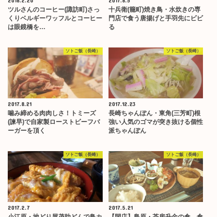
2018.2.20
2017.8.5
ツルさんのコーヒー(諏訪町)さっ
十兵衛(籠町)焼き鳥・水炊きの専
くりベルギーワッフルとコーヒー
門店で食う唐揚げと手羽先にビビ
は眼鏡橋を…
る
ソトご飯（長崎）
ソトご飯（長崎）
2017.8.21
2017.12.23
噛み締める肉肉しさ！トミーズ
長崎ちゃんぽん・東角(三芳町)根
(諫早)で自家製ローストビーフバ
強い人気のゴマが突き抜ける個性
ーガーを頂く
派ちゃんぽん
ソトご飯（長崎）
ソトご飯（長崎）
2017.2.7
2017.5.21