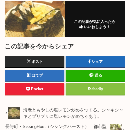
この記事が気に入ったら
いいねしよう！
この記事を今からシェア
ポスト
シェア
はてブ
送る
Pocket
feedly
海老ともやしの塩レモン炒めをつくる。シャキシャ
キとプリプリに塩レモンがめちゃあう。
長与町・SissingHust（シシングハースト） 都市型