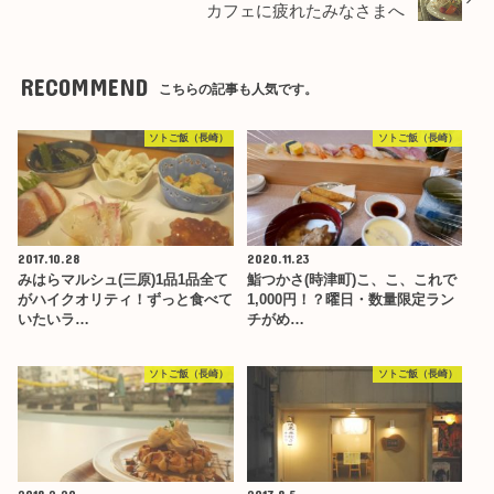
カフェに疲れたみなさまへ
RECOMMEND
こちらの記事も人気です。
ソトご飯（長崎）
ソトご飯（長崎）
2017.10.28
2020.11.23
みはらマルシュ(三原)1品1品全て
鮨つかさ(時津町)こ、こ、これで
がハイクオリティ！ずっと食べて
1,000円！？曜日・数量限定ラン
いたいラ…
チがめ…
ソトご飯（長崎）
ソトご飯（長崎）