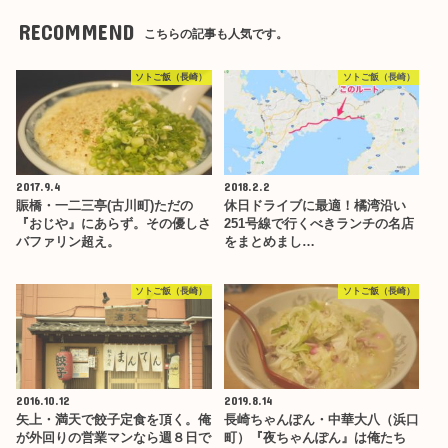
RECOMMEND
こちらの記事も人気です。
ソトご飯（長崎）
ソトご飯（長崎）
2017.9.4
2018.2.2
賑橋・一二三亭(古川町)ただの
休日ドライブに最適！橘湾沿い
『おじや』にあらず。その優しさ
251号線で行くべきランチの名店
バファリン超え。
をまとめまし…
ソトご飯（長崎）
ソトご飯（長崎）
2016.10.12
2019.8.14
矢上・満天で餃子定食を頂く。俺
長崎ちゃんぽん・中華大八（浜口
が外回りの営業マンなら週８日で
町）『夜ちゃんぽん』は俺たち