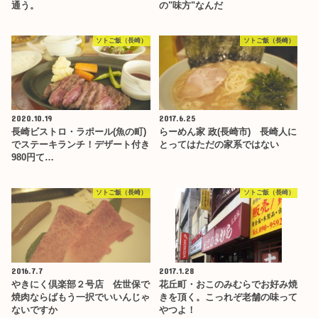
通う。
の"味方"なんだ
ソトご飯（長崎）
ソトご飯（長崎）
2020.10.19
2017.6.25
長崎ビストロ・ラポール(魚の町)
らーめん家 政(長崎市) 長崎人に
でステーキランチ！デザート付き
とってはただの家系ではない
980円て…
ソトご飯（長崎）
ソトご飯（長崎）
2016.7.7
2017.1.28
やきにく倶楽部２号店 佐世保で
花丘町・おこのみむらでお好み焼
焼肉ならばもう一択でいいんじゃ
きを頂く。こっれぞ老舗の味って
ないですか
やつよ！