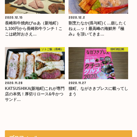
2020.12.15
2020.12.2
長崎和牛焼肉ぴゅあ（新地町）
割烹たなか(長与町)く…崩したく
1,100円から長崎和牛ランチ！こ
ねぇ…ッ！最高峰の海鮮丼『極
こは絶対おさえ…
み』を頂いてきま…
ソトご飯（長崎）
猫町雑記帳
2020.11.28
2020.11.27
KATSUSHIKA(新地町)これが専門
猫町、ながさきプレスに載ってし
店の本気！厚切りロース&牛かつ
まう
サンド…