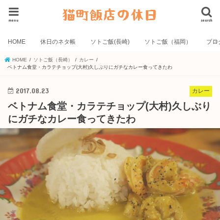
menu
search
HOME
休日のネタ帳
ソトご飯(長崎)
ソトご飯（福岡）
ブロ
HOME
ソトご飯（長崎）
カレー
ベトナム食堂・カラテチョップ(大村)久しぶりにガチなカレー食ってきたわ
2017.08.23
カレー
ベトナム食堂・カラテチョップ(大村)久しぶり
にガチなカレー食ってきたわ