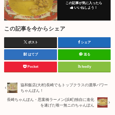
この記事が気に入ったら
いいねしよう！
この記事を今からシェア
ポスト
シェア
はてブ
送る
Pocket
feedly
協和飯店(大村)長崎でもトップクラスの濃厚パワー
ちゃんぽん！
長崎ちゃんぽん・思案橋ラーメン(浜町)独自に進化
を遂げた唯一無ニのちゃんぽん