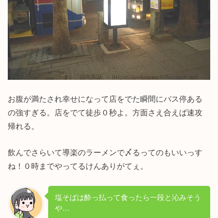
お腹が満たされ幸せになって店をでた瞬間にバス停ある
の強すぎる。店をでて徒歩０秒よ。方面さえ合えば速攻
帰れる。
飲んでさらいて導楽のラーメンで〆るってのもいいっす
ね！０時までやってるけんありがてぇ。
塩そばは酔っ払って食ったら一段と沁みそう
や…