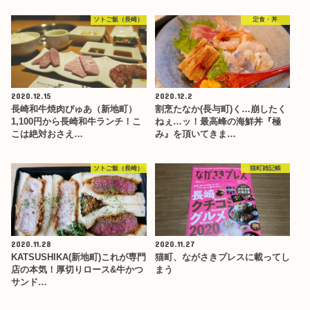
ソトご飯（長崎）
定食・丼
2020.12.15
2020.12.2
長崎和牛焼肉ぴゅあ（新地町）
割烹たなか(長与町)く…崩したく
1,100円から長崎和牛ランチ！こ
ねぇ…ッ！最高峰の海鮮丼『極
こは絶対おさえ…
み』を頂いてきま…
ソトご飯（長崎）
猫町雑記帳
2020.11.28
2020.11.27
KATSUSHIKA(新地町)これが専門
猫町、ながさきプレスに載ってし
店の本気！厚切りロース&牛かつ
まう
サンド…