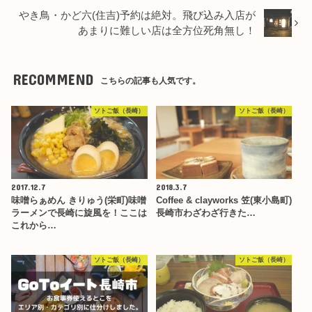
やき鳥・かど六(住吉)予約は絶対。飛び込み入店が
あまりに難しい店は全方位死角無し！
RECOMMEND
こちらの記事も人気です。
ソトご飯（長崎）
ソトご飯（長崎）
2017.12.7
2018.3.7
味噌らぁめん きりゅう(栄町)味噌
Coffee & clayworks 笠(東小島町)
ラーメンで長崎に旋風を！ここは
長崎市わざわざ行きた…
これから…
ソトご飯（長崎）
ソトご飯（長崎）