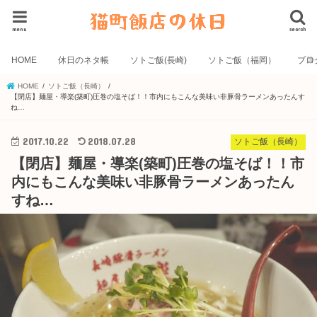
menu
search
HOME
休日のネタ帳
ソトご飯(長崎)
ソトご飯（福岡）
ブロ
HOME
ソトご飯（長崎）
【閉店】麺屋・導楽(築町)圧巻の塩そば！！市内にもこんな美味い非豚骨ラーメンあったんす
ね…
2017.10.22
2018.07.28
ソトご飯（長崎）
【閉店】麺屋・導楽(築町)圧巻の塩そば！！市
内にもこんな美味い非豚骨ラーメンあったん
すね…