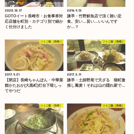
2020.10.17
2016.9.15
GOTOイート長崎市・お食事券対
諫早・竹野鮮魚店で頂く賄い定
応店舗を町別・カテゴリ別で細か
食。安い…旨い…いいんです
く仕分けました
か…？
ソトご飯（長崎）
ソトご飯（長崎）
2017.9.21
2017.5.11
【閉店】長崎ちゃんぽん・中華菜
諫早・土師野尾で天ざる 猫町激
館かたおか(大黒町)灯台下暗しっ
推し蕎麦！それは山の隠れ家で…
てやつだ
ソトご飯（長崎）
ソトご飯（長崎）