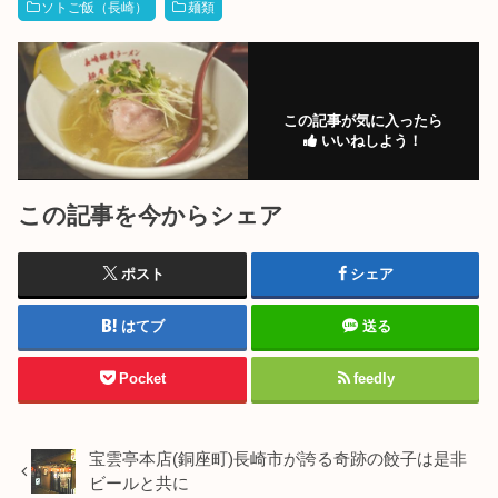
ソトご飯（長崎）
麺類
この記事が気に入ったら
いいねしよう！
この記事を今からシェア
ポスト
シェア
はてブ
送る
Pocket
feedly
宝雲亭本店(銅座町)長崎市が誇る奇跡の餃子は是非
ビールと共に